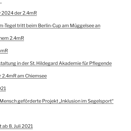
“
hy 2024 der 2.4mR
am-Tegel tritt beim Berlin-Cup am Müggelsee an
einem 2.4mR
.4mR
taltung in der St. Hildegard Akademie für Pflegende
er 2.4mR am Chiemsee
021
 Mensch geförderte Projekt „Inklusion im Segelsport“
ab 8. Juli 2021