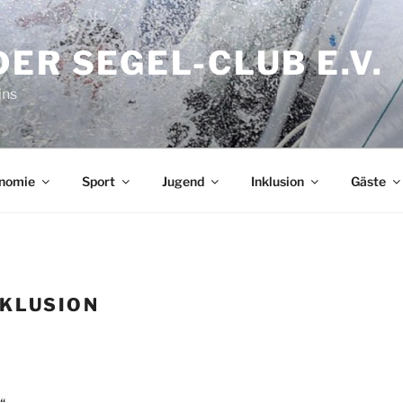
ER SEGEL-CLUB E.V.
ins
nomie
Sport
Jugend
Inklusion
Gäste
NKLUSION