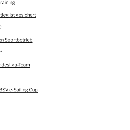
raining
tieg ist gesichert
C
en Sportbetrieb
“
undesliga-Team
 BSV e-Sailing Cup