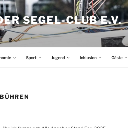
ER SEGEL-CLUB E.V.
ins
nomie
Sport
Jugend
Inklusion
Gäste
EBÜHREN