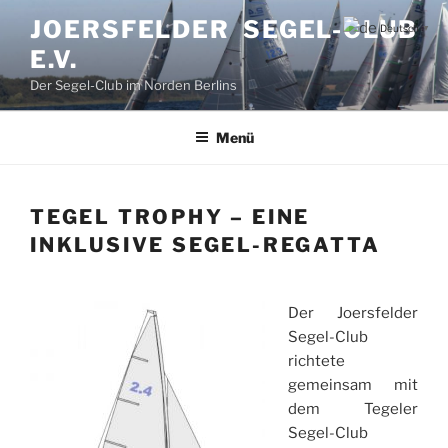
Zum
JOERSFELDER SEGEL-CLUB
Deutsch
▼
Inhalt
E.V.
springen
Der Segel-Club im Norden Berlins
Menü
TEGEL TROPHY – EINE
INKLUSIVE SEGEL-REGATTA
Der Joersfelder
Segel-Club
richtete
gemeinsam mit
dem Tegeler
Segel-Club