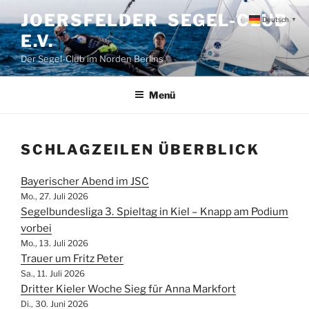
Zum
JOERSFELDER SEGEL-CLUB
Deutsch
▼
Inhalt
E.V.
springen
Der Segel-Club im Norden Berlins
Menü
SCHLAGZEILEN ÜBERBLICK
Bayerischer Abend im JSC
Mo., 27. Juli 2026
Segelbundesliga 3. Spieltag in Kiel – Knapp am Podium
vorbei
Mo., 13. Juli 2026
Trauer um Fritz Peter
Sa., 11. Juli 2026
Dritter Kieler Woche Sieg für Anna Markfort
Di., 30. Juni 2026