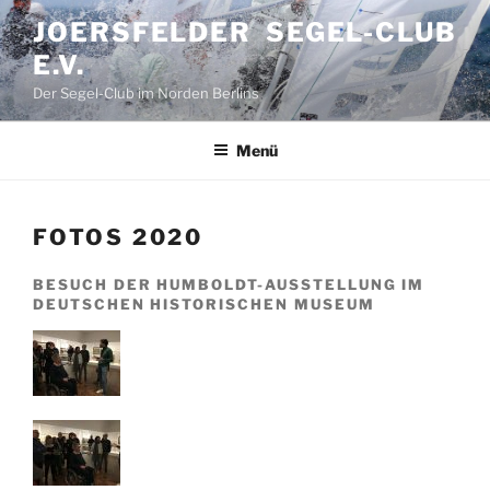
Zum
JOERSFELDER SEGEL-CLUB
Inhalt
E.V.
springen
Der Segel-Club im Norden Berlins
Menü
FOTOS 2020
BESUCH DER HUMBOLDT-AUSSTELLUNG IM
DEUTSCHEN HISTORISCHEN MUSEUM