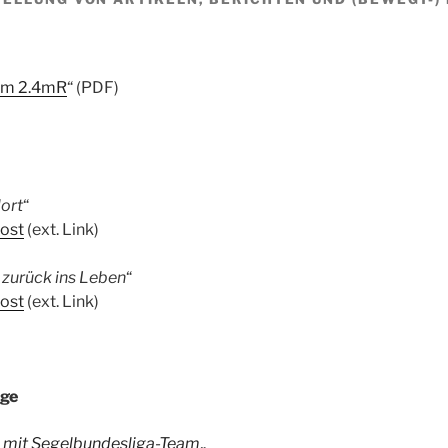
 im 2.4mR
“ (PDF)
lort
“
ost
(ext. Link)
 zurück ins Leben
“
ost
(ext. Link)
age
g mit Segelbundesliga-Team
„