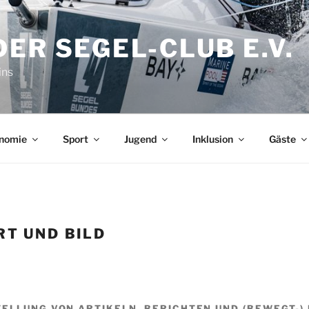
ER SEGEL-CLUB E.V.
ins
nomie
Sport
Jugend
Inklusion
Gäste
RT UND BILD
ELLUNG VON ARTIKELN, BERICHTEN UND (BEWEGT-)