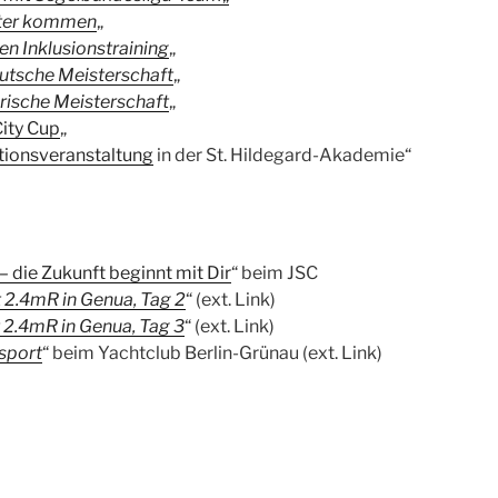
tter kommen
„
en Inklusionstraining
„
eutsche Meisterschaft
„
erische Meisterschaft
„
City Cup
„
ationsveranstaltung
in der St. Hildegard-Akademie“
– die Zukunft beginnt mit Dir
“ beim JSC
 2.4mR in Genua, Tag 2
“ (ext. Link)
 2.4mR in Genua, Tag 3
“ (ext. Link)
sport
“ beim Yachtclub Berlin-Grünau (ext. Link)