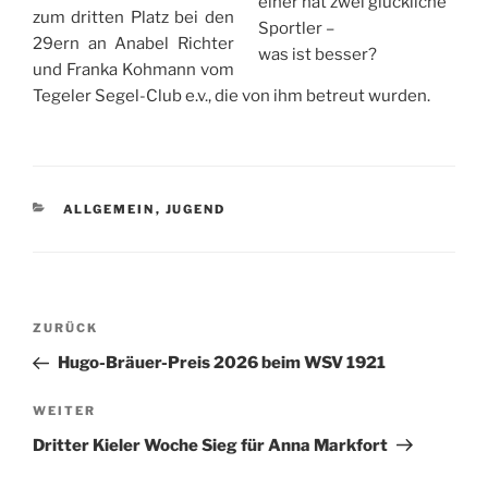
einer hat zwei glückliche
zum dritten Platz bei den
Sportler –
29ern an Anabel Richter
was ist besser?
und Franka Kohmann vom
Tegeler Segel-Club e.v., die von ihm betreut wurden.
KATEGORIEN
ALLGEMEIN
,
JUGEND
Beitragsnavigation
Vorheriger
ZURÜCK
Beitrag
Hugo-Bräuer-Preis 2026 beim WSV 1921
Nächster
WEITER
Beitrag
Dritter Kieler Woche Sieg für Anna Markfort