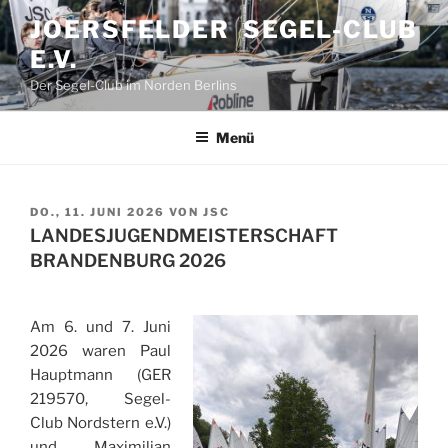
Zum
JOERSFELDER SEGEL-CLUB
Inhalt
E.V.
springen
Der Segel-Club im Norden Berlins
Menü
VERÖFFENTLICHT
DO., 11. JUNI 2026
VON
JSC
AM
LANDESJUGENDMEISTERSCHAFT
BRANDENBURG 2026
Am 6. und 7. Juni
2026 waren Paul
Hauptmann (GER
219570, Segel-
Club Nordstern e.V.)
und Maximilian