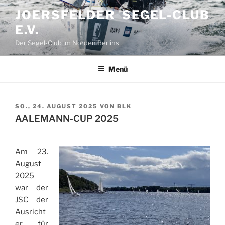
Zum
JOERSFELDER SEGEL-CLUB
Inhalt
E.V.
springen
Der Segel-Club im Norden Berlins
Menü
VERÖFFENTLICHT
SO., 24. AUGUST 2025
VON
BLK
AM
AALEMANN-CUP 2025
Am 23.
August
2025
war der
JSC der
Ausricht
er für