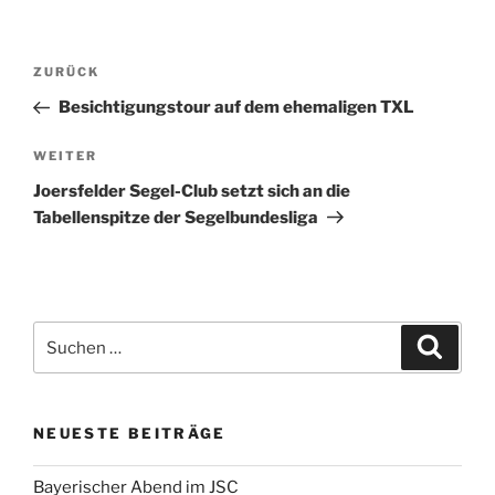
Beitragsnavigation
Vorheriger
ZURÜCK
Beitrag
Besichtigungstour auf dem ehemaligen TXL
Nächster
WEITER
Beitrag
Joersfelder Segel-Club setzt sich an die
Tabellenspitze der Segelbundesliga
Suchen
Suche
nach:
NEUESTE BEITRÄGE
Bayerischer Abend im JSC