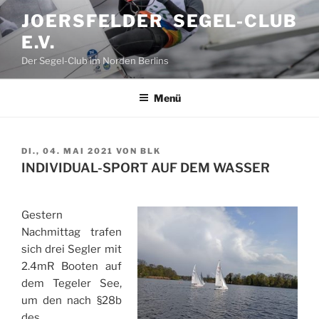
Zum
JOERSFELDER SEGEL-CLUB
Inhalt
E.V.
springen
Der Segel-Club im Norden Berlins
Menü
VERÖFFENTLICHT
DI., 04. MAI 2021
VON
BLK
AM
INDIVIDUAL-SPORT AUF DEM WASSER
Gestern
Nachmittag trafen
sich drei Segler mit
2.4mR Booten auf
dem Tegeler See,
um den nach §28b
des