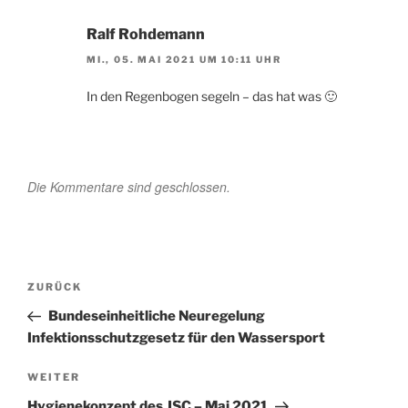
Ralf Rohdemann
MI., 05. MAI 2021 UM 10:11 UHR
In den Regenbogen segeln – das hat was 🙂
Die Kommentare sind geschlossen.
Beitragsnavigation
Vorheriger
ZURÜCK
Beitrag
Bundeseinheitliche Neuregelung
Infektionsschutzgesetz für den Wassersport
Nächster
WEITER
Beitrag
Hygienekonzept des JSC – Mai 2021