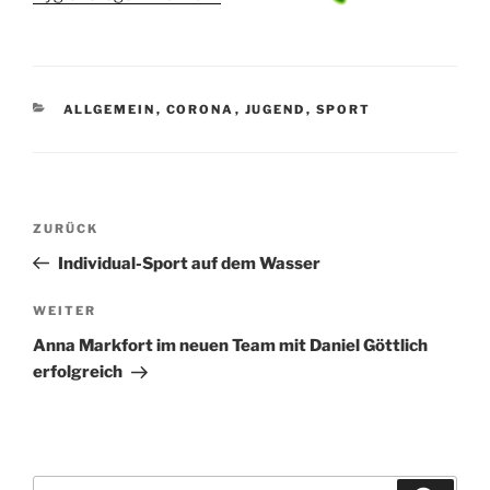
KATEGORIEN
ALLGEMEIN
,
CORONA
,
JUGEND
,
SPORT
Beitragsnavigation
Vorheriger
ZURÜCK
Beitrag
Individual-Sport auf dem Wasser
Nächster
WEITER
Beitrag
Anna Markfort im neuen Team mit Daniel Göttlich
erfolgreich
Suchen