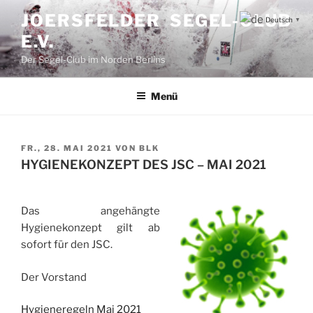
Zum
JOERSFELDER SEGEL-CLUB
Deutsch
▼
Inhalt
E.V.
springen
Der Segel-Club im Norden Berlins
Menü
VERÖFFENTLICHT
FR., 28. MAI 2021
VON
BLK
AM
HYGIENEKONZEPT DES JSC – MAI 2021
Das angehängte
Hygienekonzept gilt ab
sofort für den JSC.
Der Vorstand
Hygieneregeln Mai 2021