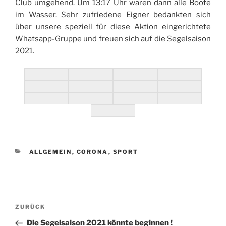
Club umgehend. Um 13:17 Uhr waren dann alle Boote
im Wasser. Sehr zufriedene Eigner bedankten sich
über unsere speziell für diese Aktion eingerichtete
Whatsapp-Gruppe und freuen sich auf die Segelsaison
2021.
KATEGORIEN
ALLGEMEIN
,
CORONA
,
SPORT
Beitragsnavigation
Vorheriger
ZURÜCK
Beitrag
Die Segelsaison 2021 könnte beginnen !