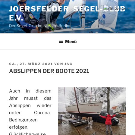
Zum
JOERSFELDER SEGEL-CLUB
Deutsch
▼
Inhalt
E.V.
springen
Der Segel-Club im Norden Berlins
Menü
VERÖFFENTLICHT
SA., 27. MÄRZ 2021
VON
JSC
AM
ABSLIPPEN DER BOOTE 2021
Auch in diesem
Jahr musst das
Abslippen wieder
unter Corona-
Bedingungen
erfolgen.
Glücklicherweise