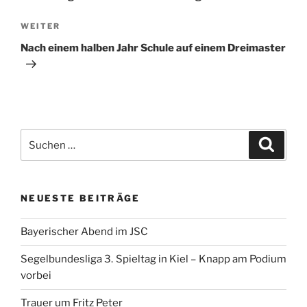
Nächster
WEITER
Beitrag
Nach einem halben Jahr Schule auf einem Dreimaster
Suchen
Suche
nach:
NEUESTE BEITRÄGE
Bayerischer Abend im JSC
Segelbundesliga 3. Spieltag in Kiel – Knapp am Podium
vorbei
Trauer um Fritz Peter