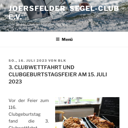
Zum
JOERSFELDER SEGEL-CLUB
Inhalt
E.V.
springen
Der Segel-Club im Norden Berlins
Menü
VERÖFFENTLICHT
SO., 16. JULI 2023
VON
BLK
AM
3. CLUBWETTFAHRT UND
CLUBGEBURTSTAGSFEIER AM 15. JULI
2023
Vor der Feier zum
116.
Clubgeburtstag
fand die 3.