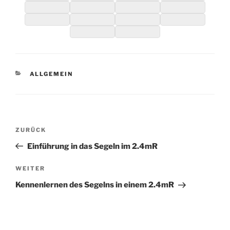
KATEGORIEN
ALLGEMEIN
Beitragsnavigation
Vorheriger
ZURÜCK
Beitrag
Einführung in das Segeln im 2.4mR
Nächster
WEITER
Beitrag
Kennenlernen des Segelns in einem 2.4mR