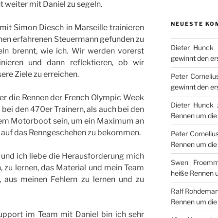
weiter mit Daniel zu segeln.
NEUESTE KO
t Simon Diesch in Marseille trainieren
einen erfahrenen Steuermann gefunden zu
Dieter Hunck
ln brennt, wie ich. Wir werden vorerst
gewinnt den er
ieren und dann reflektieren, ob wir
ere Ziele zu erreichen.
Peter Corneliu
gewinnt den er
hier die Rennen der French Olympic Week
Dieter Hunck
 bei den 470er Trainern, als auch bei den
Rennen um die 
dem Motorboot sein, um ein Maximum an
se auf das Renngeschehen zu bekommen.
Peter Corneliu
Rennen um die 
 und ich liebe die Herausforderung mich
Swen Froemm
, zu lernen, das Material und mein Team
heiße Rennen u
n, aus meinen Fehlern zu lernen und zu
Ralf Rohdema
Rennen um die 
upport im Team mit Daniel bin ich sehr