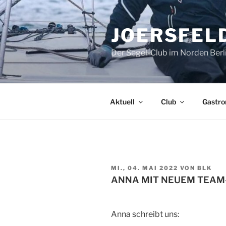
Zum
Inhalt
JOERSFELD
springen
Der Segel-Club im Norden Berl
Aktuell
Club
Gastro
VERÖFFENTLICHT
MI., 04. MAI 2022
VON
BLK
AM
ANNA MIT NEUEM TEAM
Anna schreibt uns: