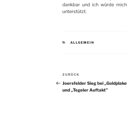
dankbar und ich würde mich 
unterstützt.
KATEGORIEN
ALLGEMEIN
Beitragsnavigation
Vorheriger
ZURÜCK
Beitrag
Joersfelder Sieg bei „Goldplake
und „Tegeler Auftakt”