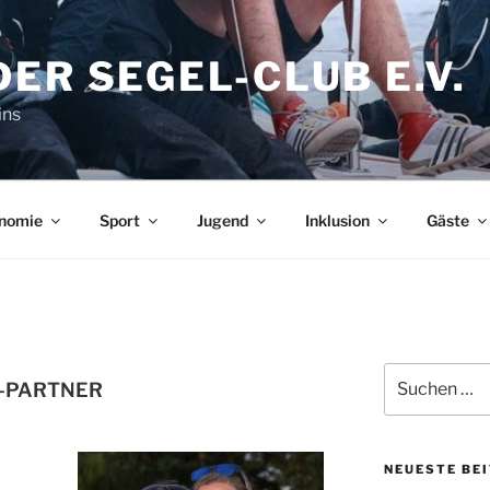
ER SEGEL-CLUB E.V.
ins
nomie
Sport
Jugend
Inklusion
Gäste
Suchen
-PARTNER
nach:
NEUESTE BE