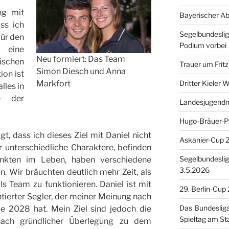
ng mit
Bayerischer A
ss ich
Segelbundesli
für den
Podium vorbei
, eine
Neu formiert: Das Team
schen
Trauer um Fritz
Simon Diesch und Anna
ion ist
Markfort
Dritter Kieler 
lles in
e der
Landesjugendm
Hugo-Bräuer-P
t, dass ich dieses Ziel mit Daniel nicht
Askanier-Cup 
r unterschiedliche Charaktere, befinden
Segelbundesliga
unkten im Leben, haben verschiedene
3.5.2026
 Wir bräuchten deutlich mehr Zeit, als
s Team zu funktionieren. Daniel ist mit
29. Berlin-Cup
entierter Segler, der meiner Meinung nach
Das Bundeslig
le 2028 hat. Mein Ziel sind jedoch die
Spieltag am St
nach gründlicher Überlegung zu dem