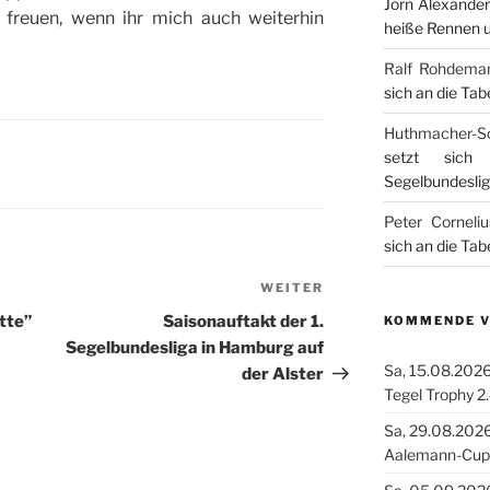
Jörn Alexander
freuen, wenn ihr mich auch weiterhin
heiße Rennen u
Ralf Rohdema
sich an die Tab
Huthmacher-S
setzt sich
Segelbundesli
Peter Corneliu
sich an die Tab
WEITER
Nächster
Beitrag
tte”
Saisonauftakt der 1.
KOMMENDE 
Segelbundesliga in Hamburg auf
Sa, 15.08.2026
der Alster
Tegel Trophy 2
Sa, 29.08.2026
Aalemann-Cup