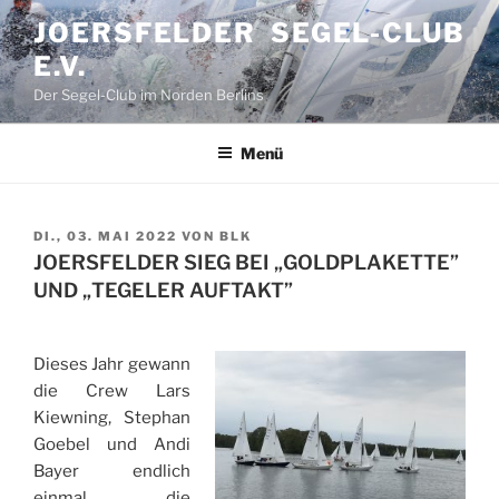
Zum
JOERSFELDER SEGEL-CLUB
Inhalt
E.V.
springen
Der Segel-Club im Norden Berlins
Menü
VERÖFFENTLICHT
DI., 03. MAI 2022
VON
BLK
AM
JOERSFELDER SIEG BEI „GOLDPLAKETTE”
UND „TEGELER AUFTAKT”
Dieses Jahr gewann
die Crew Lars
Kiewning, Stephan
Goebel und Andi
Bayer endlich
einmal die