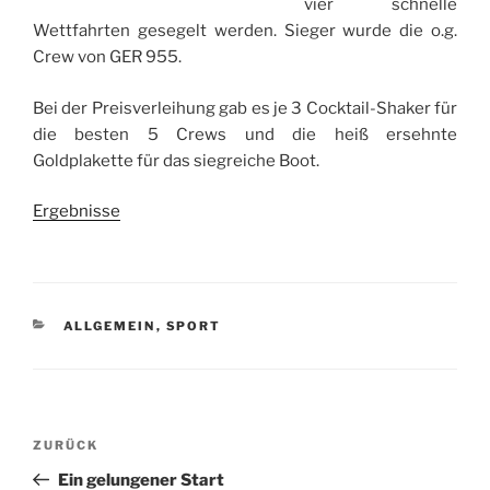
vier schnelle
Wettfahrten gesegelt werden. Sieger wurde die o.g.
Crew von GER 955.
Bei der Preisverleihung gab es je 3 Cocktail-Shaker für
die besten 5 Crews und die heiß ersehnte
Goldplakette für das siegreiche Boot.
Ergebnisse
KATEGORIEN
ALLGEMEIN
,
SPORT
Beitragsnavigation
Vorheriger
ZURÜCK
Beitrag
Ein gelungener Start