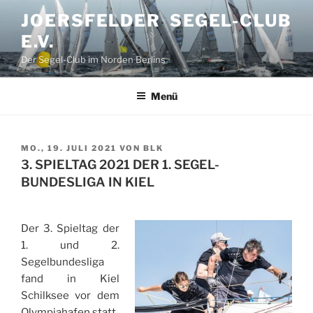
Zum
JOERSFELDER SEGEL-CLUB
Inhalt
E.V.
springen
Der Segel-Club im Norden Berlins
Menü
VERÖFFENTLICHT
MO., 19. JULI 2021
VON
BLK
AM
3. SPIELTAG 2021 DER 1. SEGEL-
BUNDESLIGA IN KIEL
Der 3. Spieltag der
1. und 2.
Segelbundesliga
fand in Kiel
Schilksee vor dem
Olympiahafen statt.