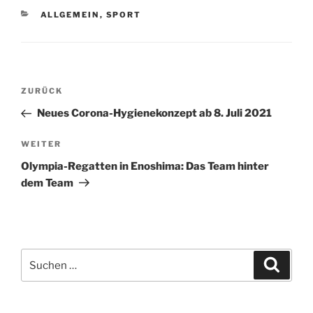
KATEGORIEN
ALLGEMEIN
,
SPORT
Beitragsnavigation
Vorheriger
ZURÜCK
Beitrag
Neues Corona-Hygienekonzept ab 8. Juli 2021
Nächster
WEITER
Beitrag
Olympia-Regatten in Enoshima: Das Team hinter
dem Team
Suchen
Suche
nach: