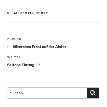
KATEGORIEN
ALLGEMEIN
,
SPORT
Beitragsnavigation
Vorheriger
ZURÜCK
Beitrag
Väterchen Frost auf der Alster
Nächster
WEITER
Beitrag
Seltene Ehrung
Suchen
Suche
nach: