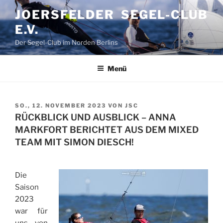
Zum
JOERSFELDER SEGEL-CLUB
Inhalt
E.V.
springen
Der Segel-Club im Norden Berlins
Menü
VERÖFFENTLICHT
SO., 12. NOVEMBER 2023
VON
JSC
AM
RÜCKBLICK UND AUSBLICK – ANNA
MARKFORT BERICHTET AUS DEM MIXED
TEAM MIT SIMON DIESCH!
Die
Saison
2023
war für