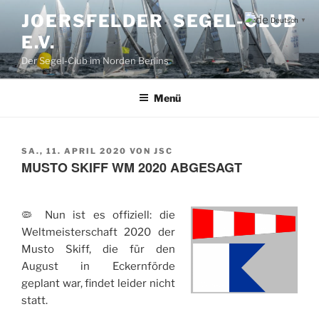
Zum
JOERSFELDER SEGEL-CLUB
Deutsch
▼
Inhalt
E.V.
springen
Der Segel-Club im Norden Berlins
Menü
VERÖFFENTLICHT
SA., 11. APRIL 2020
VON
JSC
AM
MUSTO SKIFF WM 2020 ABGESAGT
🦠 Nun ist es offiziell: die
Weltmeisterschaft 2020 der
Musto Skiff, die für den
August in Eckernförde
geplant war, findet leider nicht
statt.