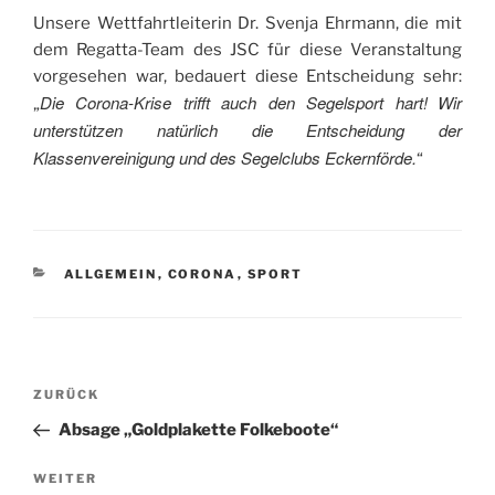
Unsere Wettfahrtleiterin Dr. Svenja Ehrmann, die mit
dem Regatta-Team des JSC für diese Veranstaltung
vorgesehen war, bedauert diese Entscheidung sehr:
Die Corona-Krise trifft auch den Segelsport hart!
Wir
„
unterstützen natürlich die Entscheidung der
Klassenvereinigung und des Segelclubs Eckernförde.
“
KATEGORIEN
ALLGEMEIN
,
CORONA
,
SPORT
Beitragsnavigation
Vorheriger
ZURÜCK
Beitrag
Absage „Goldplakette Folkeboote“
Nächster
WEITER