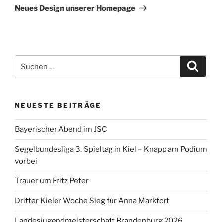
Beitrag
Neues Design unserer Homepage
Suchen
Suche
nach:
NEUESTE BEITRÄGE
Bayerischer Abend im JSC
Segelbundesliga 3. Spieltag in Kiel – Knapp am Podium
vorbei
Trauer um Fritz Peter
Dritter Kieler Woche Sieg für Anna Markfort
Landesjugendmeisterschaft Brandenburg 2026