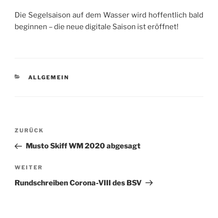
Die Segelsaison auf dem Wasser wird hoffentlich bald
beginnen – die neue digitale Saison ist eröffnet!
KATEGORIEN
ALLGEMEIN
Beitragsnavigation
Vorheriger
ZURÜCK
Beitrag
Musto Skiff WM 2020 abgesagt
Nächster
WEITER
Beitrag
Rundschreiben Corona-VIII des BSV