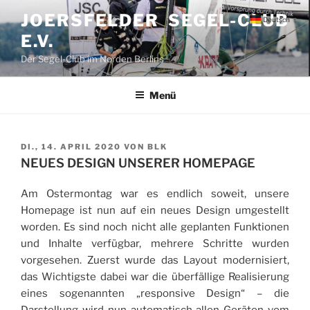
Zum
JOERSFELDER SEGEL-CLUB
Deutsch
▼
Inhalt
E.V.
springen
Der Segel-Club im Norden Berlins
Menü
VERÖFFENTLICHT
DI., 14. APRIL 2020
VON
BLK
AM
NEUES DESIGN UNSERER HOMEPAGE
Am Ostermontag war es endlich soweit, unsere
Homepage ist nun auf ein neues Design umgestellt
worden. Es sind noch nicht alle geplanten Funktionen
und Inhalte verfügbar, mehrere Schritte wurden
vorgesehen. Zuerst wurde das Layout modernisiert,
das Wichtigste dabei war die überfällige Realisierung
eines sogenannten „responsive Design“ – die
Darstellung wird nun automatisch allen Geräten vom