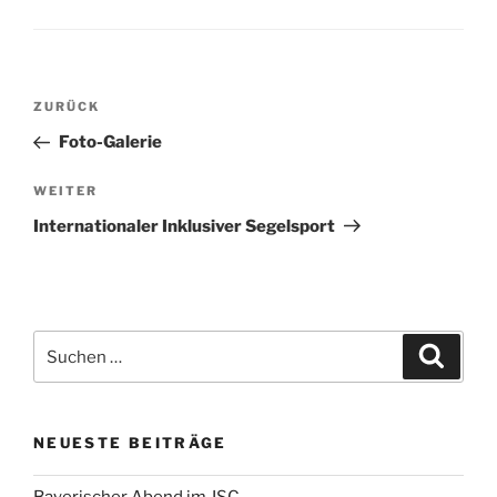
Beitragsnavigation
Vorheriger
ZURÜCK
Beitrag
Foto-Galerie
Nächster
WEITER
Beitrag
Internationaler Inklusiver Segelsport
Suchen
Suche
nach:
NEUESTE BEITRÄGE