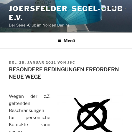
Zum
JOERSFELDER SEGEL-CLUB
Deutsch
▼
Inhalt
E.V.
springen
Der Segel-Club im Norden Berlins
Menü
VERÖFFENTLICHT
DO., 28. JANUAR 2021
VON
JSC
AM
BESONDERE BEDINGUNGEN ERFORDERN
NEUE WEGE
Wegen der z.Z.
geltenden
Beschränkungen
für persönliche
Kontakte kann
unsere