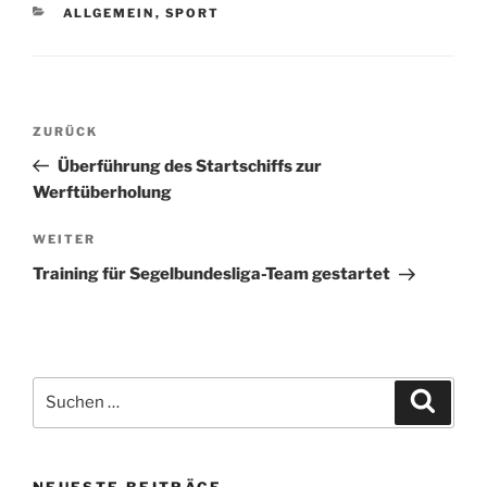
KATEGORIEN
ALLGEMEIN
,
SPORT
Beitragsnavigation
Vorheriger
ZURÜCK
Beitrag
Überführung des Startschiffs zur
Werftüberholung
Nächster
WEITER
Beitrag
Training für Segelbundesliga-Team gestartet
Suchen
Suche
nach:
NEUESTE BEITRÄGE