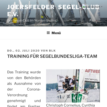
Zum
JOERSFELDER SEGEL-CLUB
Deutsch
▼
Inhalt
E.V.
springen
Der Segel-Club im Norden Berlins
Menü
VERÖFFENTLICHT
DO., 02. JULI 2020
VON
BLK
AM
TRAINING FÜR SEGELBUNDESLIGA-TEAM
Das Training wurde
von den Behörden
als Ausnahme von
der Corona-
Verordnung
genehmigt und
Christoph Cornelius, Cynthia
findet am Freitag,