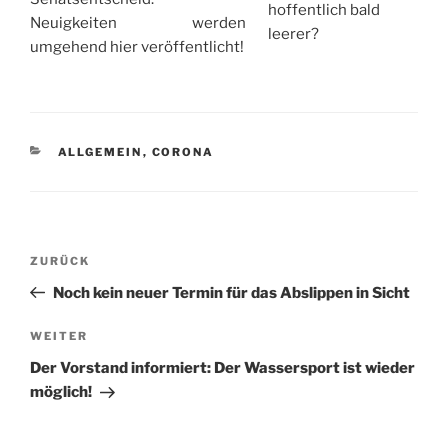
hoffentlich bald
Neuigkeiten werden
leerer?
umgehend hier veröffentlicht!
KATEGORIEN
ALLGEMEIN
,
CORONA
Beitragsnavigation
Vorheriger
ZURÜCK
Beitrag
Noch kein neuer Termin für das Abslippen in Sicht
Nächster
WEITER
Beitrag
Der Vorstand informiert: Der Wassersport ist wieder
möglich!