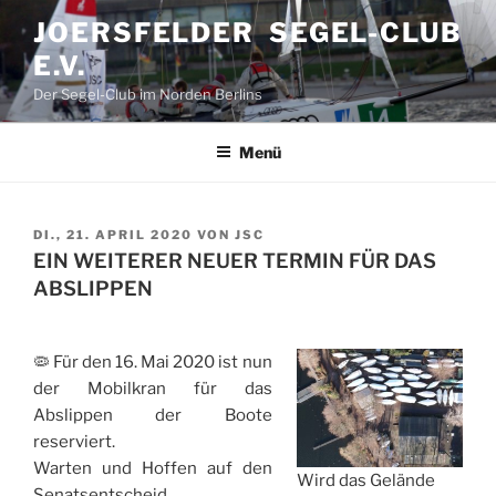
Zum
JOERSFELDER SEGEL-CLUB
Inhalt
E.V.
springen
Der Segel-Club im Norden Berlins
Menü
VERÖFFENTLICHT
DI., 21. APRIL 2020
VON
JSC
AM
EIN WEITERER NEUER TERMIN FÜR DAS
ABSLIPPEN
🦠 Für den 16. Mai 2020 ist nun
der Mobilkran für das
Abslippen der Boote
reserviert.
Warten und Hoffen auf den
Wird das Gelände
Senatsentscheid.