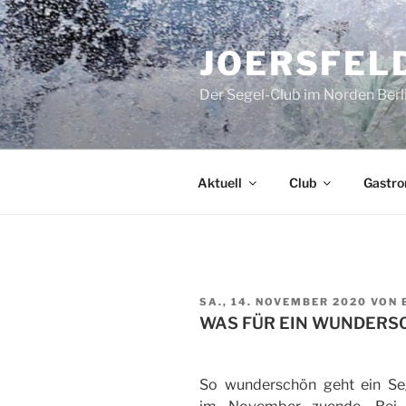
Zum
Inhalt
JOERSFELD
springen
Der Segel-Club im Norden Berl
Aktuell
Club
Gastro
VERÖFFENTLICHT
SA., 14. NOVEMBER 2020
VON
AM
WAS FÜR EIN WUNDERS
So wunderschön geht ein Se