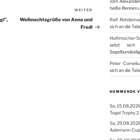
Jörn Alexander
heiße Rennen u
WEITER
Nächster
Beitrag
Ralf Rohdema
gl”,
Weihnachtsgrüße von Anna und
sich an die Tab
Fredi
Huthmacher-S
setzt sich
Segelbundesli
Peter Corneliu
sich an die Tab
KOMMENDE 
Sa, 15.08.2026
Tegel Trophy 2
Sa, 29.08.2026
Aalemann-Cup