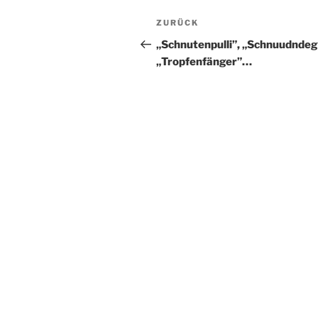
Beitragsnavigation
Vorheriger
ZURÜCK
Beitrag
„Schnutenpulli”, „Schnuudndeg
„Tropfenfänger”…