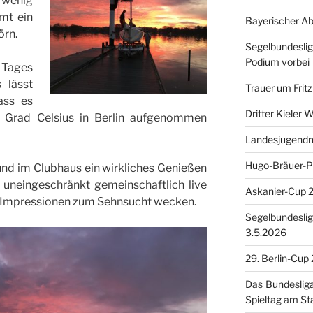
wenig
mt ein
Bayerischer A
örn.
Segelbundesli
Podium vorbei
 Tages
 lässt
Trauer um Fritz
ass es
Dritter Kieler 
 Grad Celsius in Berlin aufgenommen
Landesjugendm
Hugo-Bräuer-P
und im Clubhaus ein wirkliches Genießen
 uneingeschränkt gemeinschaftlich live
Askanier-Cup 
e Impressionen zum Sehnsucht wecken.
Segelbundesliga
3.5.2026
29. Berlin-Cup
Das Bundeslig
Spieltag am St