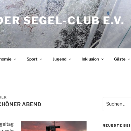
ER SEGEL-CLUB E.V.
ins
nomie
Sport
Jugend
Inklusion
Gäste
BLK
Suchen
CHÖNER ABEND
nach:
geltag
NEUESTE BE