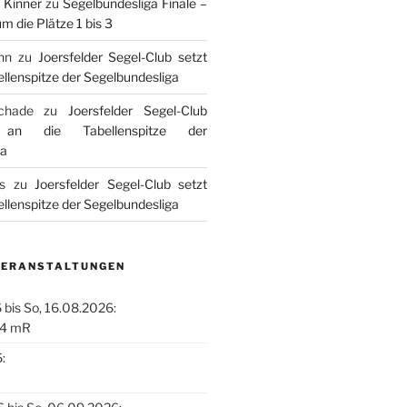
 Kinner
zu
Segelbundesliga Finale –
m die Plätze 1 bis 3
nn
zu
Joersfelder Segel-Club setzt
ellenspitze der Segelbundesliga
chade
zu
Joersfelder Segel-Club
 an die Tabellenspitze der
ga
s
zu
Joersfelder Segel-Club setzt
ellenspitze der Segelbundesliga
VERANSTALTUNGEN
 bis So, 16.08.2026:
.4 mR
: